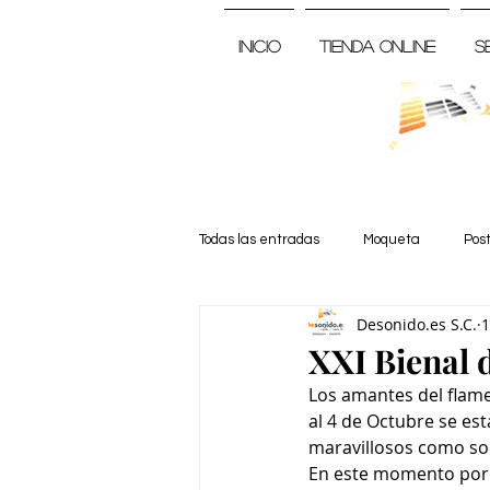
Inicio
Tienda Online
S
Todas las entradas
Moqueta
Pos
Desonido.es S.C.
1
Noticia
XXI Bienal 
Los amantes del flame
al 4 de Octubre se est
maravillosos como son 
En este momento por l