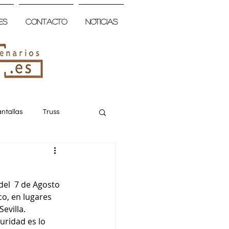
es
Contacto
Noticias
ntallas
Truss
el  7 de Agosto 
co, en lugares 
evilla.
ridad es lo 