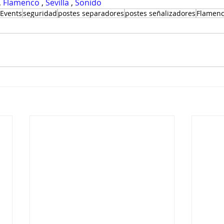
, 
Flamenco
 , 
Sevilla
 , 
Sonido
Events
seguridad
postes separadores
postes señalizadores
Flamen