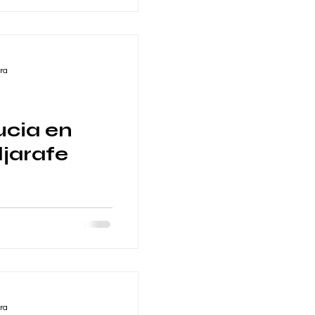
ra
ucia en
ljarafe
 celebra el día de
de 6x5 metros. 🛒
re 🌍...
ra