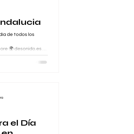
Andalucia
 día de todos los
tore 🌍 desonido.es 📱
ra
a el Día
 en