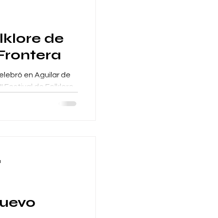
lklore de
 Frontera
celebró en Aguilar de
I Festival de Folklore
ba...
a
nuevo