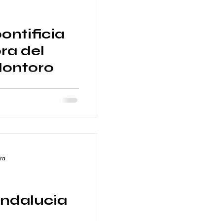
ontificia
ra del
ontoro
 de escenario para
 Nuestra Señora del
 Escenario de 84...
ra
Andalucia