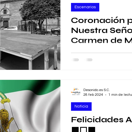
Escenarios
Coronación p
Nuestra Seño
Carmen de M
Comenzamos con el montaje
la Coronación pontificia de
Carmen de Montoro #Cordoba
Desonido.es S.C.
28 feb 2024
1 min de lectu
Noticia
Felicidades 
🟩⬜️🟩