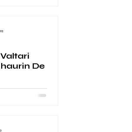
ra
Valtari
lhaurin De
 6x4 metros para
mplejo Valtari
orre #malaga
a