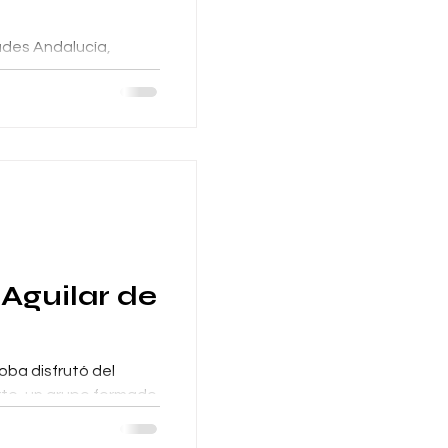
dades Andalucía,
esonido.es/online-
060364 - 636115788...
Aguilar de
oba disfrutó del
rte, un grupo formado
encas, celebrado...