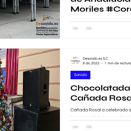
Moriles #Co
Se acerca el Día de Andalu
con los eventos, con escena
Truss de trasera, para la act
Desonido.es S.C.
9 dic 2022
1 min de lectur
Sonido
Chocolatada
Cañada Rosa
Cañada Rosal a celebrado 
tercera edad, con una tarde
ambiente navideño. ✅Suma
calidad....