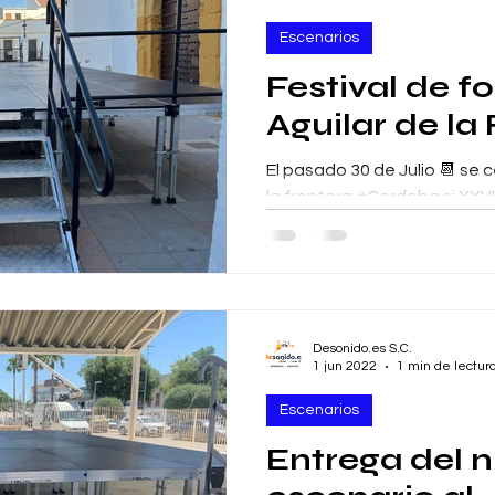
Escenarios
Festival de fo
Aguilar de la
El pasado 30 de Julio 📆 se 
la frontera #Cordoba si XXVII
💃 Ciudad de Aguilar, allí esta
Desonido.es S.C.
1 jun 2022
1 min de lectur
Escenarios
Entrega del 