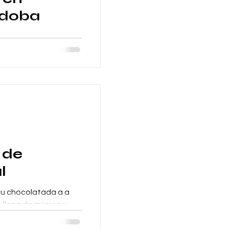
rdoba
cia 💚 y empezamos
rio de 10x8 metros y
uación de Ecos...
a
 de
l
su chocolatada a a
 llena de música y
ndo eventos de