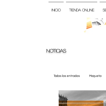
Inicio
Tienda Online
S
Noticias
Todas las entradas
Moqueta
Truss
Noticia