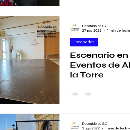
Desonido.es S.C.
27 nov 2022
1 min de lectu
Escenarios
Escenario en 
Eventos de A
la Torre
📸 Montaje de escenario de
evento corporativo en el co
Eventos de Alhaurin De la T
#cordoba...
Desonido.es S.C.
3 ago 2022
1 min de lectur