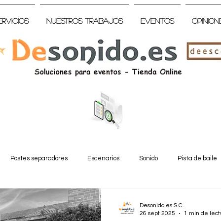
ervicios
Nuestros trabajos
Eventos
Opinion
Postes separadores
Escenarios
Sonido
Pista de baile
Desonido.es S.C.
26 sept 2025
1 min de lect