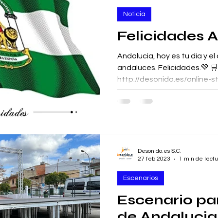
Noticia
Felicidades 
Andalucia, hoy es tu día y el
andaluces. Felicidades.💚 🛒
http://desonido.es/online-s
699060364 -...
Desonido.es S.C.
27 feb 2023
1 min de lectu
Escenarios
Escenario par
de Andalucia