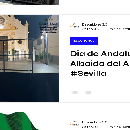
Desonido.es S.C.
28 feb 2023
1 min de lectu
Escenarios
Dia de Andal
Albaida del A
#Sevilla
Albaida del Aljarafe #Sevilla
Andalucia con un escenario 
http://desonido.es/online-sto
Desonido.es S.C.
28 feb 2023
1 min de lectu