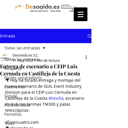
Entrada
Todas las entradas
Desonido.es S.C.
Todas las entradas
11 may 2022
1 min de lectura
Entrega de escenario a CEIP Luis
Moqueta
Cernuda en Castilleja de la Cuesta
Postes separadores
🎥 Hoy ha tocado entrega y montaje del 
nuevo escenario de GUIL Event Industry 
Escenarios
Division para el CEIP Luis Cernuda en 
Sonido
Castilleja de la Cuesta 
#Sevilla
, escenario 
de 6x3 con tarimas TM300 y patas 
Pista de baile
telescópicas.
Pantallas
🛒sonicuatro.com
Truss