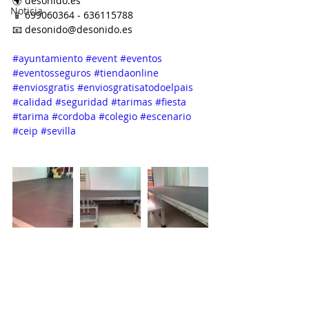
🌍 desonido.es
Noticia
📱 699060364 - 636115788
📧 desonido@desonido.es
#ayuntamiento
#event
#eventos
#eventosseguros
#tiendaonline
#enviosgratis
#enviosgratisatodoelpais
#calidad
#seguridad
#tarimas
#fiesta
#tarima
#cordoba
#colegio
#escenario
#ceip
#sevilla