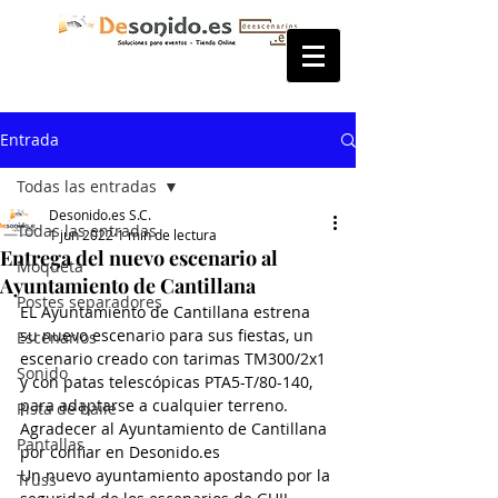
Entrada
Todas las entradas
Desonido.es S.C.
Todas las entradas
1 jun 2022
1 min de lectura
Entrega del nuevo escenario al
Moqueta
Ayuntamiento de Cantillana
Postes separadores
EL Ayuntamiento de Cantillana estrena 
su nuevo escenario para sus fiestas, un 
Escenarios
escenario creado con tarimas TM300/2x1 
Sonido
y con patas telescópicas PTA5-T/80-140, 
para adaptarse a cualquier terreno.
Pista de baile
Agradecer al Ayuntamiento de Cantillana 
Pantallas
por confiar en Desonido.es 
Un nuevo ayuntamiento apostando por la 
Truss