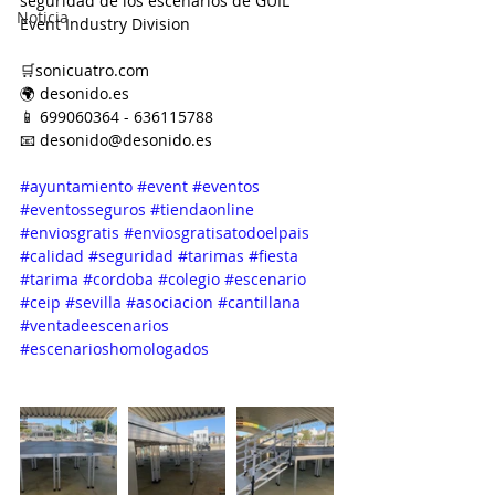
seguridad de los escenarios de GUIL 
Noticia
Event Industry Division
🛒sonicuatro.com
🌍 desonido.es
📱 699060364 - 636115788
📧 desonido@desonido.es
#ayuntamiento
#event
#eventos
#eventosseguros
#tiendaonline
#enviosgratis
#enviosgratisatodoelpais
#calidad
#seguridad
#tarimas
#fiesta
#tarima
#cordoba
#colegio
#escenario
#ceip
#sevilla
#asociacion
#cantillana
#ventadeescenarios
#escenarioshomologados