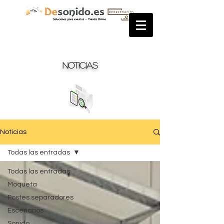
Noticias
Noticias
Todas las entradas
Todas las entradas
Moqueta
Postes separadores
Escenarios
Sonido