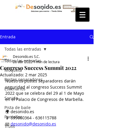
Entrada
Todas las entradas
Desonido.es S.C.
Todas las entradas
28 abr 2022
1 min de lectura
Congreso Success Summit 2022
Moqueta
Actualizado:
2 mar 2025
Postes separadores
Nuestros postes separadores darán 
seguridad al congreso Success Summit 
Escenarios
2022 que se celebra del 29 al 1 de Mayo 
Sonido
en el Palacio de Congresos de Marbella.
Pista de baile
🌍 desonido.es
Pantallas
📱 699060364 - 636115788
📧 
desonido@desonido.es
Truss