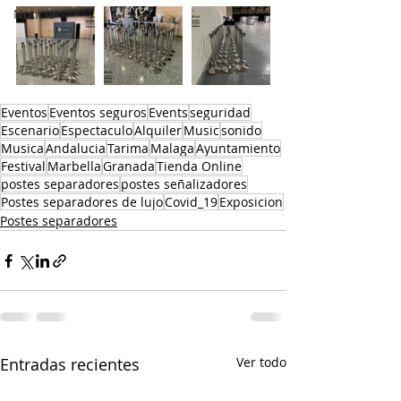
Noticia
Eventos
Eventos seguros
Events
seguridad
Escenario
Espectaculo
Alquiler
Music
sonido
Musica
Andalucia
Tarima
Malaga
Ayuntamiento
Festival
Marbella
Granada
Tienda Online
postes separadores
postes señalizadores
Postes separadores de lujo
Covid_19
Exposicion
Postes separadores
Entradas recientes
Ver todo