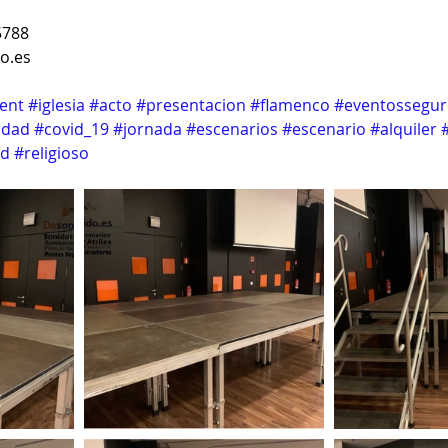
5788
o.es
ent
#iglesia
#acto
#presentacion
#flamenco
#eventossegur
idad
#covid_19
#jornada
#escenarios
#escenario
#alquiler
ad
#religioso