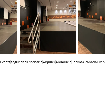
Events
seguridad
Escenario
Alquiler
Andalucia
Tarima
Granada
Even