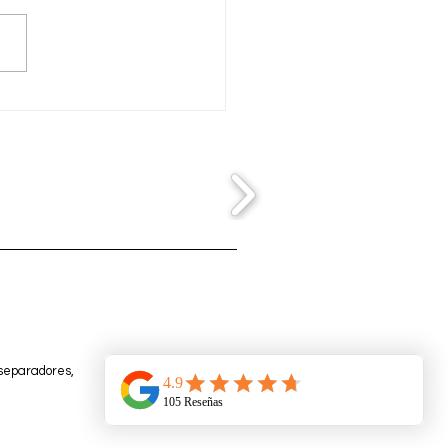
aje de escenario en la
oquia San Enrique y
a Teresa de Guadalcacin
 separadores,