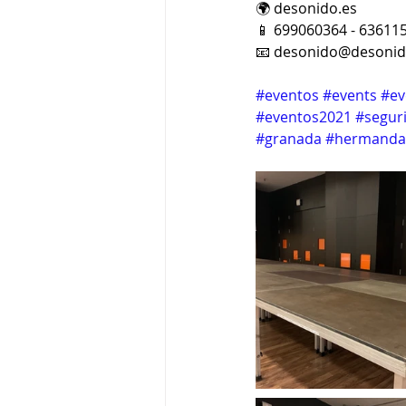
🌍 desonido.es
📱 699060364 - 63611
📧 desonido@desonid
#eventos
#events
#ev
#eventos2021
#segur
#granada
#hermand