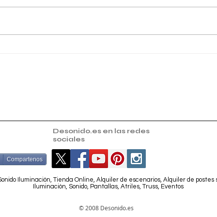
Magna Biker Meeting para
Mont
ayuda a la asociación
Parr
ADMES.
Sant
Desonido.es en las redes
sociales
Compartenos
onido Iluminación, Tienda Online, Alquiler de escenarios, Alquiler de postes
Iluminación, Sonido, Pantallas, Atriles, Truss, Eventos
© 2008 Desonido.es