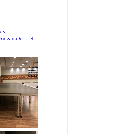
os
#nevada
#hotel