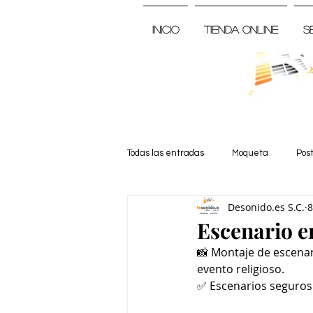
Inicio
Tienda Online
S
Todas las entradas
Moqueta
Pos
Desonido.es S.C.
8
Noticia
Escenario e
📸 Montaje de escena
evento religioso. 
✅ Escenarios seguros