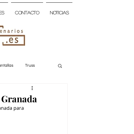
es
Contacto
Noticias
ntallas
Truss
e Granada
anada para 