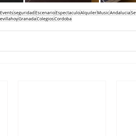
Events
seguridad
Escenario
Espectaculo
Alquiler
Music
Andalucia
Se
evillahoy
Granada
Colegios
Cordoba