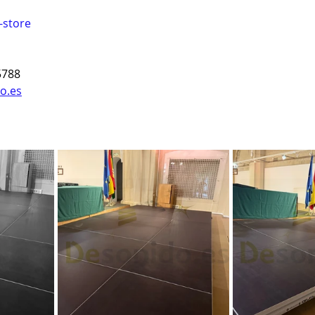
-store
5788
o.es