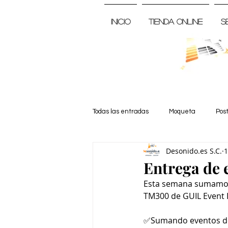
Inicio
Tienda Online
S
Todas las entradas
Moqueta
Pos
Desonido.es S.C.
1
Noticia
Entrega de 
Esta semana sumamos 
TM300 de GUIL Event I
✅Sumando eventos de