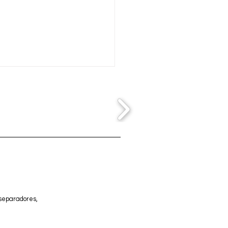
ega de escenario al
tamiento de la Viñuela.
 separadores,