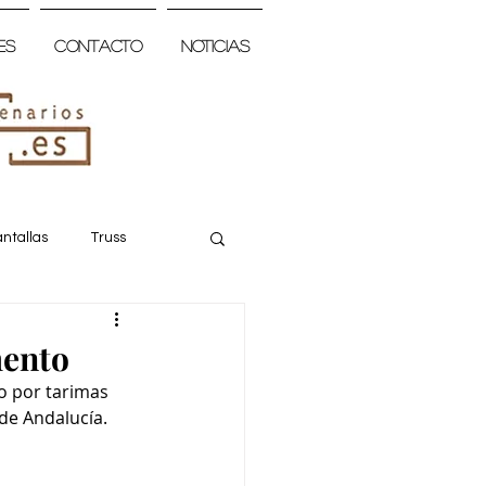
es
Contacto
Noticias
ntallas
Truss
mento
 por tarimas 
de Andalucía.