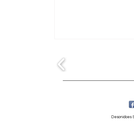
Entrega de tarimas
TM300/2x1 a Remeneo
Sound
Desonidoes S