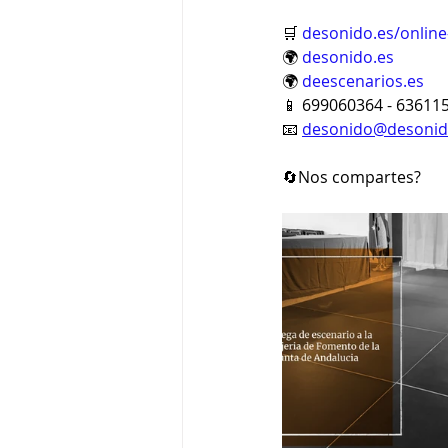
🛒 
desonido.es/online
🌍 
desonido.es
🌍 
deescenarios.es
📱 699060364 - 63611
📧 
desonido@desonid
🔄Nos compartes?