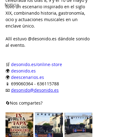
celebrada los días 8, 9 y el 10 de mayo y 
Noticia
tuvo un escenario inspirado en el siglo 
XIX, combinando historia, gastronomía, 
ocio y actuaciones musicales en un 
enclave único.
Allí estuvo @desonido.es dándole sonido 
al evento.
🛒 
desonido.es/online-store
🌍 
desonido.es
🌍 
deescenarios.es
📱 699060364 - 636115788
📧 
desonido@desonido.es
🔄Nos compartes?