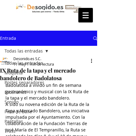
Entrada
Todas las entradas
Desonido.es S.C.
Todas las entradas
11 may
1 min de lectura
IX Ruta de la tapa y el mercado
Moqueta
bandolero de Badolatosa
Postes separadores
Badolatosa a vivido un fin de semana 
gastronómico y musical con la IX Ruta de 
Escenarios
la tapa y el mercado bandolero.
Sonido
A sido su novena edición de la Ruta de la 
Tapa y Mercado Bandolero, una iniciativa 
Pista de baile
impulsada por el Ayuntamiento. Con la 
Pantallas
colaboración de la Fundación Tierras de 
José María de El Tempranillo, la Ruta se 
Truss