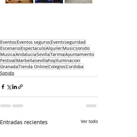
Eventos
Eventos seguros
Events
seguridad
Escenario
Espectaculo
Alquiler
Music
sonido
Musica
Andalucia
Sevilla
Tarima
Ayuntamiento
Festival
Marbella
sevillahoy
Iluminacion
Granada
Tienda Online
Colegios
Cordoba
Sonido
Entradas recientes
Ver todo