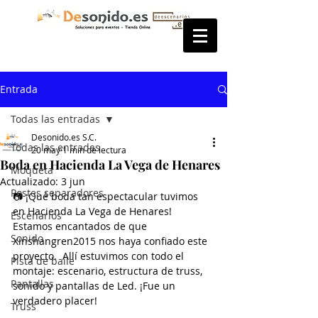
Entrada
Todas las entradas
Desonido.es S.C.
Todas las entradas
20 may
1 min de lectura
Boda en Hacienda La Vega de Henares
Moqueta
Actualizado:
3 jun
Postes separadores
📷 ¡Qué boda tan espectacular tuvimos 
en Hacienda La Vega de Henares!  
Escenarios
Estamos encantados de que 
Sonido
Xinshangren2015 nos haya confiado este 
proyecto.  Allí estuvimos con todo el 
Pista de baile
montaje: escenario, estructura de truss, 
Pantallas
sonido y pantallas de Led. ¡Fue un 
verdadero placer!
Truss