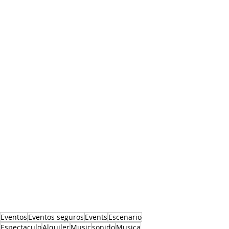
Eventos
Eventos seguros
Events
Escenario
Espectaculo
Alquiler
Music
sonido
Musica