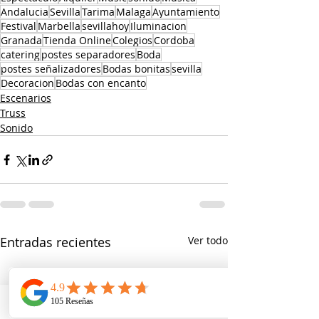
Andalucia
Sevilla
Tarima
Malaga
Ayuntamiento
Festival
Marbella
sevillahoy
Iluminacion
Granada
Tienda Online
Colegios
Cordoba
catering
postes separadores
Boda
postes señalizadores
Bodas bonitas
sevilla
Decoracion
Bodas con encanto
Escenarios
Truss
Sonido
Entradas recientes
Ver todo
Telefono
Email
Ubicacion