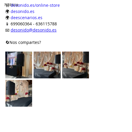
Noticia
🛒 
desonido.es/online-store
🌍 
desonido.es
🌍 
deescenarios.es
📱 699060364 - 636115788
📧 
desonido@desonido.es
🔄Nos compartes?