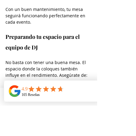
Con un buen mantenimiento, tu mesa 
seguirá funcionando perfectamente en 
cada evento.
Preparando tu espacio para el 
equipo de DJ
No basta con tener una buena mesa. El 
espacio donde la coloques también 
influye en el rendimiento. Asegúrate de:
Contar con una superficie nivelada.
Tener acceso fácil a enchufes y 
conexiones.
Telefono
Email
Ubicacion
Mantener el área libre de obstáculos.
Iluminar bien el espacio para facilitar 
el trabajo.
Un espacio bien preparado mejora la 