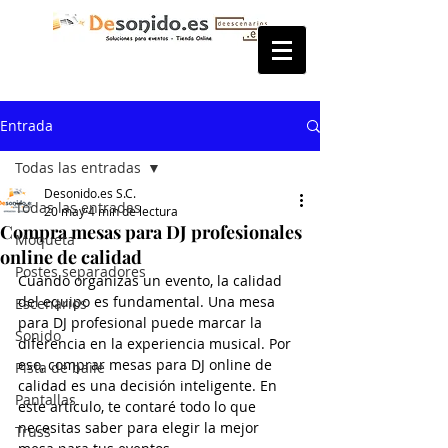
Entrada
Todas las entradas
Desonido.es S.C.
Todas las entradas
20 may
4 min de lectura
Compra mesas para DJ profesionales
Moqueta
online de calidad
Postes separadores
Cuando organizas un evento, la calidad 
del equipo es fundamental. Una mesa 
Escenarios
para DJ profesional puede marcar la 
Sonido
diferencia en la experiencia musical. Por 
eso, comprar mesas para DJ online de 
Pista de baile
calidad es una decisión inteligente. En 
Pantallas
este artículo, te contaré todo lo que 
necesitas saber para elegir la mejor 
Truss