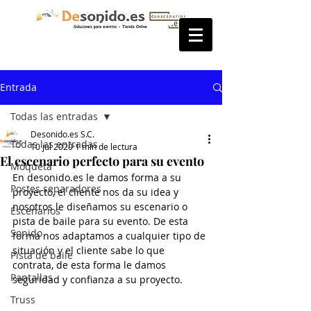
Entrada
Todas las entradas
Desonido.es S.C.
Todas las entradas
10 jul 2020
1 min de lectura
El escenario perfecto para su evento
Moqueta
En desonido.es le damos forma a su 
Postes separadores
proyecto, el cliente nos da su idea y 
nosotros le diseñamos su escenario o 
Escenarios
pista de baile para su evento. De esta 
Sonido
forma nos adaptamos a cualquier tipo de 
situación y el cliente sabe lo que 
Pista de baile
contrata, de esta forma le damos 
Pantallas
seguridad y confianza a su proyecto.
Truss