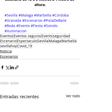
altura.
#Sevilla #Malaga #Marbella #Cordoba 
#Granada #Escenarios #PistaDeBaile 
#Boda #Evento #Fiesta #Sonido 
#Iluminacion
Eventos
Eventos seguros
Events
seguridad
Escenario
Espectaculo
Sevilla
Malaga
Marbella
sevillahoy
Covid_19
Noticia
Escenarios
Entradas recientes
Ver todo