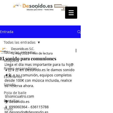
Entrada
Todas las entradas
Desonido.es S.C.
Todas las entradas
12 may 2022
1 min de lectura
El sonido para comuniones
Moqueta
Llega el día mas importante para tu hij@ 
Postes separadores
👧🏻👦🏻 en Desonido.es le damos sonido 
🔈🎤 a su comunión, equipos completos 
Escenarios
desde 100€ con música incluida, realice 
Sonido
su reserva ahora.
Pista de baile
🛒sonicuatro.com
Pantallas
🌍 desonido.es
📱 699060364 - 636115788
Truss
📧 desonido@desonido.es