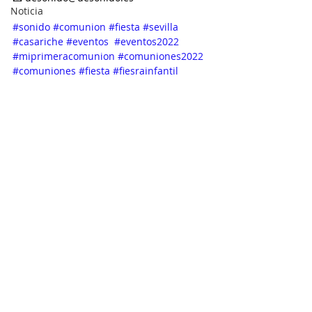
Noticia
#sonido
#comunion
#fiesta
#sevilla
#casariche
#eventos
#eventos2022
#miprimeracomunion
#comuniones2022
#comuniones
#fiesta
#fiesrainfantil