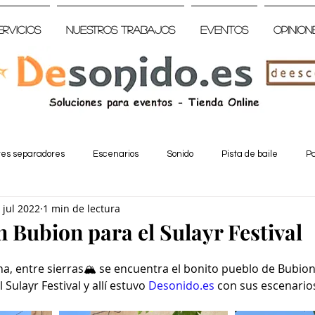
ervicios
Nuestros trabajos
Eventos
Opinion
tes separadores
Escenarios
Sonido
Pista de baile
Pa
 jul 2022
1 min de lectura
n Bubion para el Sulayr Festival
na, entre sierras🏔 se encuentra el bonito pueblo de Bubion,
Sulayr Festival y allí estuvo 
Desonido.es
 con sus escenario