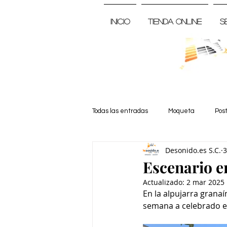
Inicio
Tienda Online
S
Todas las entradas
Moqueta
Pos
Desonido.es S.C.
3
Noticia
Escenario e
Actualizado:
2 mar 2025
En la alpujarra granaí
semana a celebrado el 