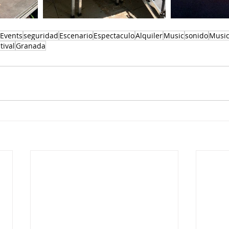
Events
seguridad
Escenario
Espectaculo
Alquiler
Music
sonido
Musi
tival
Granada