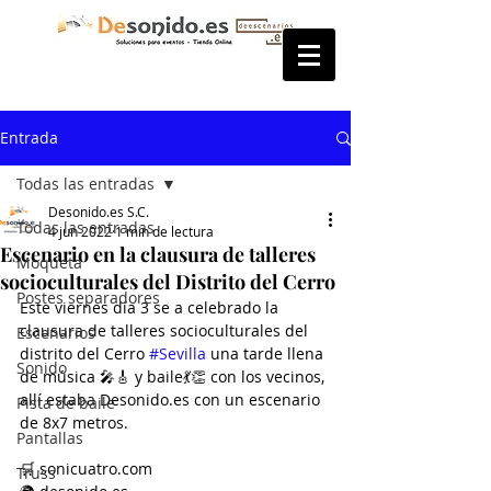
Entrada
Todas las entradas
Desonido.es S.C.
Todas las entradas
4 jun 2022
1 min de lectura
Escenario en la clausura de talleres
Moqueta
socioculturales del Distrito del Cerro
Postes separadores
Este viernes día 3 se a celebrado la 
clausura de talleres socioculturales del 
Escenarios
distrito del Cerro 
#Sevilla
 una tarde llena 
Sonido
de música 🎤🎸 y baile💃👏 con los vecinos, 
allí estaba Desonido.es con un escenario 
Pista de baile
de 8x7 metros.
Pantallas
🛒 sonicuatro.com
Truss