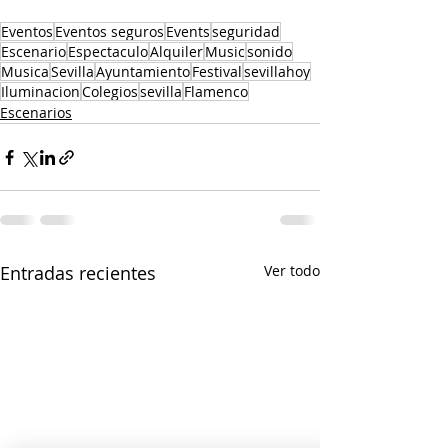
Eventos
Eventos seguros
Events
seguridad
Escenario
Espectaculo
Alquiler
Music
sonido
Musica
Sevilla
Ayuntamiento
Festival
sevillahoy
Iluminacion
Colegios
sevilla
Flamenco
Escenarios
Entradas recientes
Ver todo