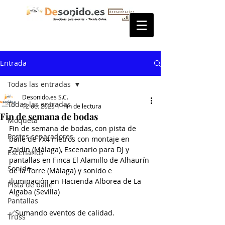
Entrada
Todas las entradas
Desonido.es S.C.
Todas las entradas
12 oct 2025
1 min de lectura
Fin de semana de bodas
Moqueta
Fin de semana de bodas, con pista de 
Postes separadores
baile de 7x4 metros con montaje en 
Zaidin (Málaga), Escenario para DJ y 
Escenarios
pantallas en Finca El Alamillo de Alhaurín 
Sonido
de la Torre (Málaga) y sonido e 
iluminación en Hacienda Alborea de La 
Pista de baile
Algaba (Sevilla)
Pantallas
✅Sumando eventos de calidad.
Truss