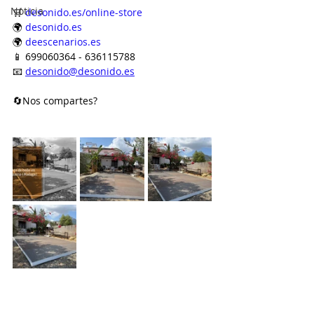
Noticia
🛒 
desonido.es/online-store
🌍 
desonido.es
🌍 
deescenarios.es
📱 699060364 - 636115788
📧 
desonido@desonido.es
🔄Nos compartes?