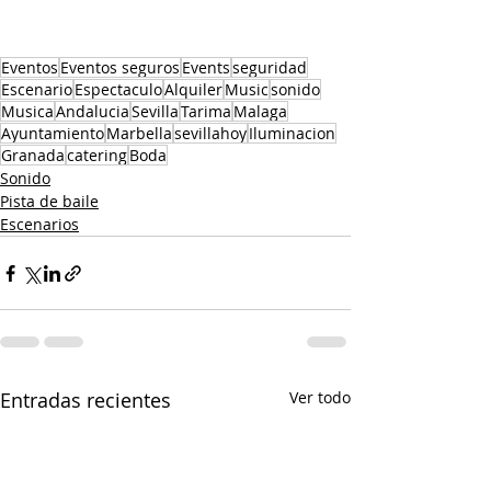
Eventos
Eventos seguros
Events
seguridad
Escenario
Espectaculo
Alquiler
Music
sonido
Musica
Andalucia
Sevilla
Tarima
Malaga
Ayuntamiento
Marbella
sevillahoy
Iluminacion
Granada
catering
Boda
Sonido
Pista de baile
Escenarios
Entradas recientes
Ver todo