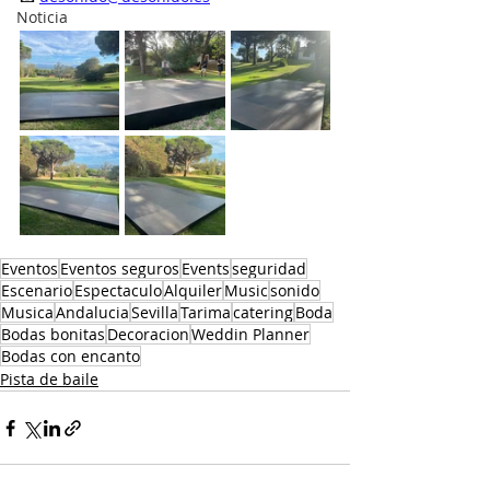
Noticia
Eventos
Eventos seguros
Events
seguridad
Escenario
Espectaculo
Alquiler
Music
sonido
Musica
Andalucia
Sevilla
Tarima
catering
Boda
Bodas bonitas
Decoracion
Weddin Planner
Bodas con encanto
Pista de baile