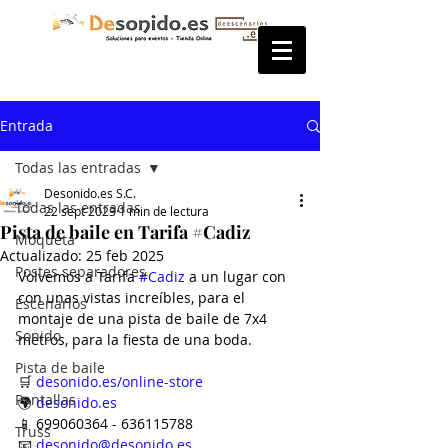
Entrada
Todas las entradas
Desonido.es S.C.
Todas las entradas
22 sept 2023
1 min de lectura
Pista de baile en Tarifa #Cadiz
Moqueta
Actualizado:
25 feb 2025
Postes separadores
Volvemos a Tarifa 
#Cadiz
 a un lugar con 
con unas vistas increíbles, para el 
Escenarios
montaje de una pista de baile de 7x4 
Sonido
metros, para la fiesta de una boda.
Pista de baile
🛒 
desonido.es/online-store
Pantallas
🌍 
desonido.es
📱 699060364 - 636115788
Truss
📧 
desonido@desonido.es