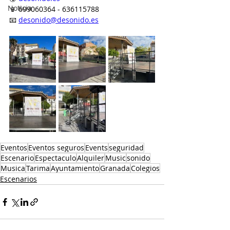
Noticia
📱 699060364 - 636115788
📧 
desonido@desonido.es
Eventos
Eventos seguros
Events
seguridad
Escenario
Espectaculo
Alquiler
Music
sonido
Musica
Tarima
Ayuntamiento
Granada
Colegios
Escenarios