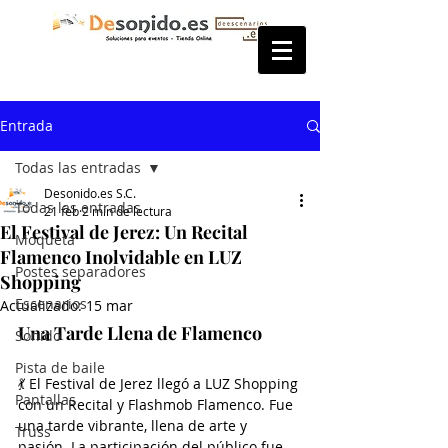
Entrada
Todas las entradas
Desonido.es S.C.
Todas las entradas
21 feb
2 min de lectura
El Festival de Jerez: Un Recital
Moqueta
Flamenco Inolvidable en LUZ
Postes separadores
Shopping
Escenarios
Actualizado:
15 mar
Una Tarde Llena de Flamenco
Sonido
Pista de baile
💃 El Festival de Jerez llegó a LUZ Shopping 
Pantallas
con un Recital y Flashmob Flamenco. Fue 
una tarde vibrante, llena de arte y 
Truss
pasión. La participación del público fue 