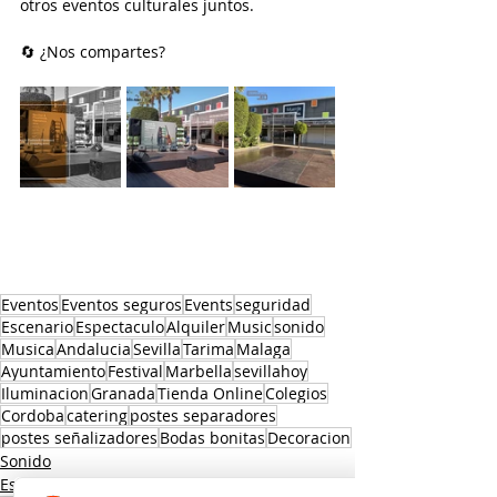
otros eventos culturales juntos. 
🔄 ¿Nos compartes?
Eventos
Eventos seguros
Events
seguridad
Escenario
Espectaculo
Alquiler
Music
sonido
Musica
Andalucia
Sevilla
Tarima
Malaga
Ayuntamiento
Festival
Marbella
sevillahoy
Iluminacion
Granada
Tienda Online
Colegios
Cordoba
catering
postes separadores
postes señalizadores
Bodas bonitas
Decoracion
Sonido
Escenarios