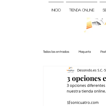
Inicio
Tienda Online
S
Todas las entradas
Moqueta
Pos
Desonido.es S.C.
5
Noticia
3 opciones 
3 opciones diferentes
nuestra tienda online.
🛒sonicuatro.com