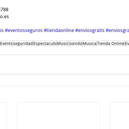
5788
o.es
os
#eventosseguros
#tiendaonline
#enviosgratis
#enviosgra
Events
seguridad
Espectaculo
Music
sonido
Musica
Tienda Online
E