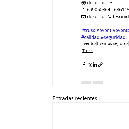
🌍 desonido.es
📱 699060364 - 63611
📧 desonido@desonid
#truss
#event
#event
#calidad
#seguridad
Eventos
Eventos seguros
Truss
Entradas recientes