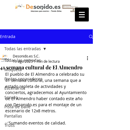
Entrada
Todas las entradas
Desonido.es S.C.
Todas las entradas
19 ago 2025
1 min de lectura
41 semana cultural de El Almendro
Moqueta
El pueblo de El Almendro a celebrado su 
Postes separadores
41 semana cultural, una semana que a 
estado repleta de actividades y 
Escenarios
conciertos, agradecemos al Ayuntamiento 
Sonido
de El Almendro haber contado este año 
con Desonido.es para el montaje de un 
Pista de baile
escenario de 12x8 metros.
Pantallas
✅Sumando eventos de calidad.
Truss