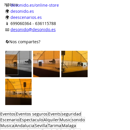
Noticia
🛒 
desonido.es/online-store
🌍 
desonido.es
🌍 
deescenarios.es
📱 699060364 - 636115788
📧 
desonido@desonido.es
🔄Nos compartes?
Eventos
Eventos seguros
Events
seguridad
Escenario
Espectaculo
Alquiler
Music
sonido
Musica
Andalucia
Sevilla
Tarima
Malaga