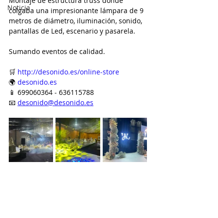
Montaje de estructura truss donde 
Noticia
colgaba una impresionante lámpara de 9 
metros de diámetro, iluminación, sonido, 
pantallas de Led, escenario y pasarela.
Sumando eventos de calidad.
🛒 
http://desonido.es/online-store
🌍 
desonido.es
📱 699060364 - 636115788
📧 
desonido@desonido.es