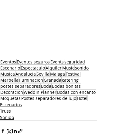
Eventos
Eventos seguros
Events
seguridad
Escenario
Espectaculo
Alquiler
Music
sonido
Musica
Andalucia
Sevilla
Malaga
Festival
Marbella
Iluminacion
Granada
catering
postes separadores
Boda
Bodas bonitas
Decoracion
Weddin Planner
Bodas con encanto
Moquetas
Postes separadores de lujo
Hotel
Escenarios
Truss
Sonido