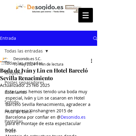
Entrada
Todas las entradas
Desonido.es S.C.
Todas las entradas
15 may 2024
1 min de lectura
Boda de Iván y Lin en Hotel Barceló
Moqueta
Sevilla Renacimiento
Postes separadores
Actualizado:
25 feb 2025
Este Lunes hemos tenido una boda muy 
Escenarios
especial, Iván y Lin se casaron en Hotel 
Sonido
Barceló Sevilla Renacimiento, agradecer a 
la empresa Xinshangren 2015 de 
Pista de baile
Barcelona por confiar en @
Desonido.es
Pantallas
para el montaje de esta espectacular 
boda.
Truss