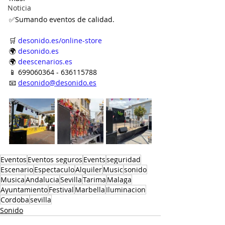
Noticia
✅Sumando eventos de calidad.
🛒 
desonido.es/online-store
🌍 
desonido.es
🌍 
deescenarios.es
📱 699060364 - 636115788
📧 
desonido@desonido.es
Eventos
Eventos seguros
Events
seguridad
Escenario
Espectaculo
Alquiler
Music
sonido
Musica
Andalucia
Sevilla
Tarima
Malaga
Ayuntamiento
Festival
Marbella
Iluminacion
Cordoba
sevilla
Sonido