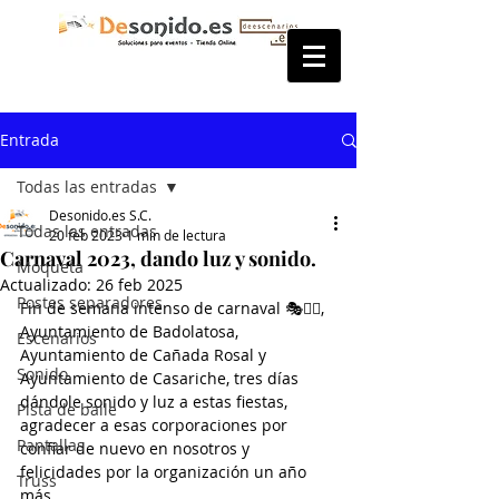
Entrada
Todas las entradas
Desonido.es S.C.
Todas las entradas
20 feb 2023
1 min de lectura
Carnaval 2023, dando luz y sonido.
Moqueta
Actualizado:
26 feb 2025
Postes separadores
Fin de semana intenso de carnaval 🎭🤹‍♂️, 
Ayuntamiento de Badolatosa, 
Escenarios
Ayuntamiento de Cañada Rosal y 
Sonido
Ayuntamiento de Casariche, tres días 
dándole sonido y luz a estas fiestas, 
Pista de baile
agradecer a esas corporaciones por 
Pantallas
confiar de nuevo en nosotros y 
felicidades por la organización un año 
Truss
más.