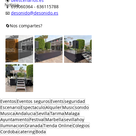
🌍 
deescenarios.es
Noticia
📱 699060364 - 636115788
📧 
desonido@desonido.es
🔄Nos compartes?
Eventos
Eventos seguros
Events
seguridad
Escenario
Espectaculo
Alquiler
Music
sonido
Musica
Andalucia
Sevilla
Tarima
Malaga
Ayuntamiento
Festival
Marbella
sevillahoy
Iluminacion
Granada
Tienda Online
Colegios
Cordoba
catering
Boda