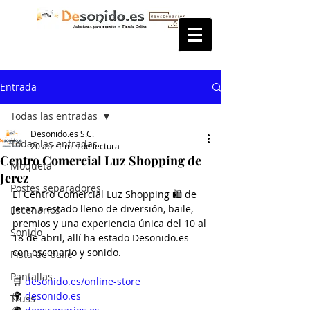
Entrada
Todas las entradas
Desonido.es S.C.
Todas las entradas
20 abr
1 min de lectura
Centro Comercial Luz Shopping de
Moqueta
Jerez
Postes separadores
El Centro Comercial Luz Shopping 🛍️ de 
Jerez a estado lleno de diversión, baile, 
Escenarios
premios y una experiencia única del 10 al 
Sonido
18 de abril, allí ha estado Desonido.es 
con escenario y sonido.
Pista de baile
Pantallas
🛒 
desonido.es/online-store
🌍 
desonido.es
Truss