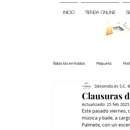
Inicio
Tienda Online
S
Todas las entradas
Moqueta
Pos
Desonido.es S.C.
8
Noticia
Clausuras d
Actualizado:
25 feb 2025
Este pasado viernes, 
música y baile, a carg
Palmete, con un esce