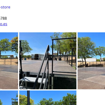
-store
5788
o.es