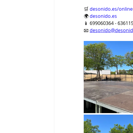
🛒 
desonido.es/online
🌍 
desonido.es
📱 699060364 - 63611
📧 
desonido@desonid