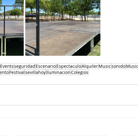
Events
seguridad
Escenario
Espectaculo
Alquiler
Music
sonido
Musi
ento
Festival
sevillahoy
Iluminacion
Colegios