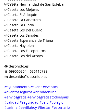
Noticia
✅Caseta Hermandad de San Esteban
✅Caseta Los Mejores
✅Caseta El Adoquin 
✅Caseta La Canastera
✅Caseta La Gloria
✅Caseta Los Del Duero
✅Caseta Los Sanotes
✅Caseta Esperanza de Triana
✅Caseta Hay bien
✅Caseta Los Escopeteros
✅Caseta Los del Arroyo 
🌍 desonido.es
📱 699060364 - 636115788
📧 desonido@desonido.es
#ayuntamiento
#event
#eventos
#eventosseguros
#tiendaonline
#enviosgratis
#enviosgratisatodoelpais
#calidad
#seguridad
#ceip
#colegio
#tarima
#sevillahoy
#fiestas
#escenario