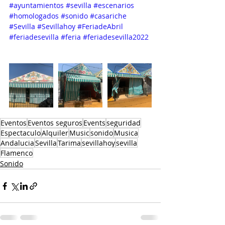
#ayuntamientos
#sevilla
#escenarios
#homologados
#sonido
#casariche
#Sevilla
#Sevillahoy
#FeriadeAbril
#feriadesevilla
#feria
#feriadesevilla2022
Eventos
Eventos seguros
Events
seguridad
Espectaculo
Alquiler
Music
sonido
Musica
Andalucia
Sevilla
Tarima
sevillahoy
sevilla
Flamenco
Sonido