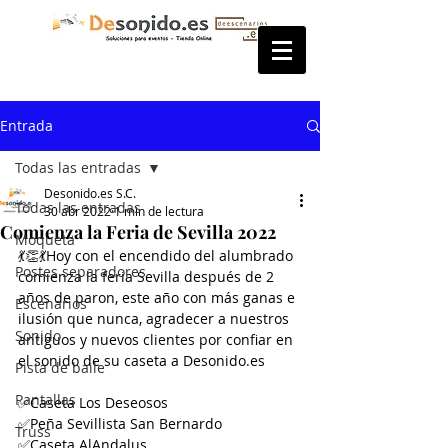
Entrada
Todas las entradas
Desonido.es S.C.
Todas las entradas
30 abr 2022
1 min de lectura
Comienza la Feria de Sevilla 2022
Moqueta
💃👏💃Hoy con el encendido del alumbrado 
Postes separadores
comienza la feria Sevilla después de 2 
años de paron, este año con más ganas e 
Escenarios
ilusión que nunca, agradecer a nuestros 
Sonido
antiguos y nuevos clientes por confiar en 
el sonido de su caseta a Desonido.es 
Pista de baile
Pantallas
✅Caseta Los Deseosos
✅Peña Sevillista San Bernardo
Truss
✅Caseta AlAndalus