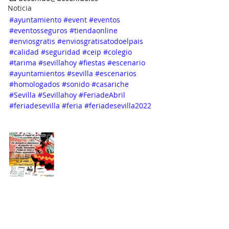
Noticia
#ayuntamiento
#event
#eventos
#eventosseguros
#tiendaonline
#enviosgratis
#enviosgratisatodoelpais
#calidad
#seguridad
#ceip
#colegio
#tarima
#sevillahoy
#fiestas
#escenario
#ayuntamientos
#sevilla
#escenarios
#homologados
#sonido
#casariche
#Sevilla
#Sevillahoy
#FeriadeAbril
#feriadesevilla
#feria
#feriadesevilla2022