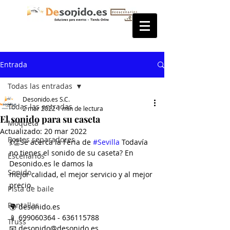
Entrada
Todas las entradas
Desonido.es S.C.
Todas las entradas
2 mar 2022
1 min de lectura
El sonido para su caseta
Moqueta
Actualizado:
20 mar 2022
Postes separadores
💃👏Se acerca la Feria de 
#Sevilla
 Todavía 
no tienes el sonido de su caseta? En 
Escenarios
Desonido.es le damos la
Sonido
mejor calidad, el mejor servicio y al mejor 
precio.
Pista de baile
Pantallas
🌍 desonido.es
📱 699060364 - 636115788
Truss
📧 desonido@desonido.es