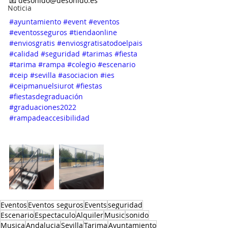
📧 desonido@desonido.es
Noticia
#ayuntamiento
#event
#eventos
#eventosseguros
#tiendaonline
#enviosgratis
#enviosgratisatodoelpais
#calidad
#seguridad
#tarimas
#fiesta
#tarima
#rampa
#colegio
#escenario
#ceip
#sevilla
#asociacion
#ies
#ceipmanuelsiurot
#fiestas
#fiestasdegraduación
#graduaciones2022
#rampadeaccesibilidad
Eventos
Eventos seguros
Events
seguridad
Escenario
Espectaculo
Alquiler
Music
sonido
Musica
Andalucia
Sevilla
Tarima
Ayuntamiento