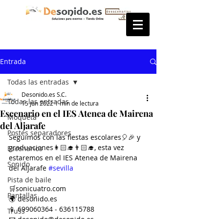
Entrada
Todas las entradas
Desonido.es S.C.
Todas las entradas
15 jun 2022
1 min de lectura
Escenario en el IES Atenea de Mairena
Moqueta
del Aljarafe
Postes separadores
Seguimos con las fiestas escolares🎈🎉 y 
graduaciones👩🏻‍🎓👨🏻‍🎓, esta vez 
Escenarios
estaremos en el IES Atenea de Mairena 
Sonido
del Aljarafe 
#sevilla
Pista de baile
🛒sonicuatro.com
Pantallas
🌍 desonido.es
📱 699060364 - 636115788
Truss