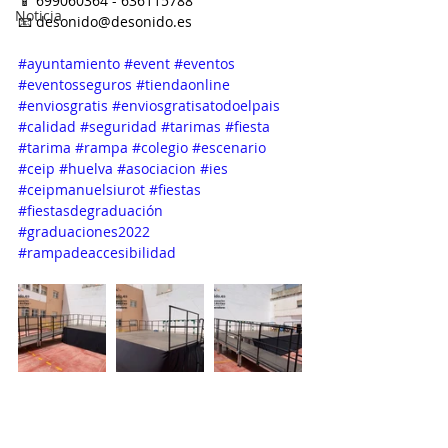
📱 699060364 - 636115788
Noticia
📧 desonido@desonido.es
#ayuntamiento
#event
#eventos
#eventosseguros
#tiendaonline
#enviosgratis
#enviosgratisatodoelpais
#calidad
#seguridad
#tarimas
#fiesta
#tarima
#rampa
#colegio
#escenario
#ceip
#huelva
#asociacion
#ies
#ceipmanuelsiurot
#fiestas
#fiestasdegraduación
#graduaciones2022
#rampadeaccesibilidad