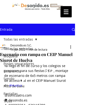
Entrada
Todas las entradas
Desonido.es S.C.
Todas las entradas
14 jun 2022
1 min de lectura
Escenario con rampa en CEIP Manuel
Moqueta
Siurot de Huelva
Postes separadores
Ya llego el fin de curso y los colegios se 
preparan para sus fiestas🎈💃🎉 , montaje 
Escenarios
de escenario de 6x5 metros con rampa 
Sonido
de acceso👩‍🦽 en el CEIP Manuel Siurot 
de 
#Huelva
.
Pista de baile
Pantallas
🛒sonicuatro.com
🌍 desonido.es
Truss