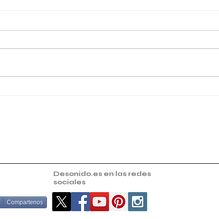
Escenario en el IES Atenea
Esce
de Mairena del Aljarafe
Rey 
Desonido.es en las redes
sociales
Compartenos