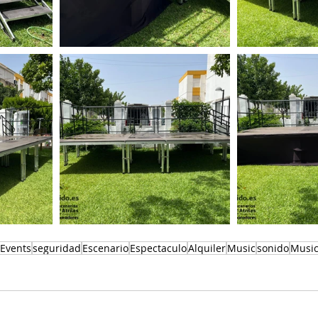
Events
seguridad
Escenario
Espectaculo
Alquiler
Music
sonido
Musi