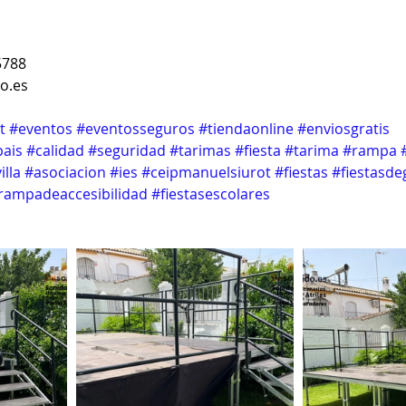
5788
o.es
t
#eventos
#eventosseguros
#tiendaonline
#enviosgratis
pais
#calidad
#seguridad
#tarimas
#fiesta
#tarima
#rampa
illa
#asociacion
#ies
#ceipmanuelsiurot
#fiestas
#fiestasde
rampadeaccesibilidad
#fiestasescolares