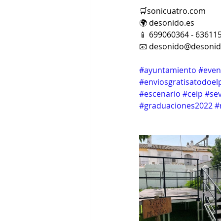
🛒sonicuatro.com
🌍 desonido.es
📱 699060364 - 63611
📧 desonido@desonid
#ayuntamiento
#even
#enviosgratisatodoel
#escenario
#ceip
#sev
#graduaciones2022
#