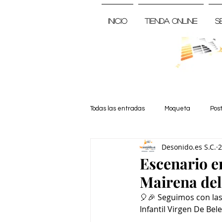
Inicio
Tienda Online
S
Todas las entradas
Moqueta
Pos
Desonido.es S.C.
2
Noticia
Escenario e
Mairena del
🎈🎉 Seguimos con las 
Infantil Virgen De Be