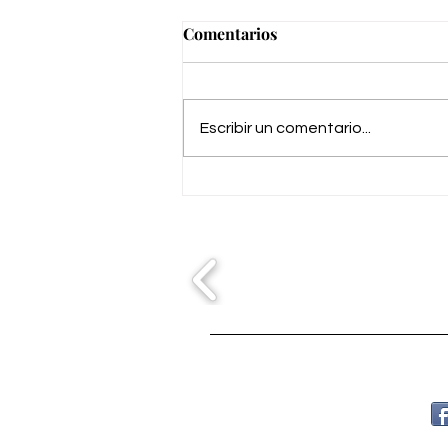
Comentarios
Escribir un comentario...
Escenario para fiestas del
Corpus en Albaida del
Aljarafe