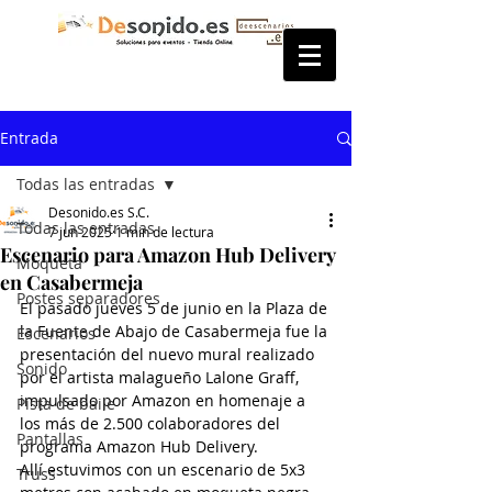
Entrada
Todas las entradas
Desonido.es S.C.
Todas las entradas
7 jun 2025
1 min de lectura
Escenario para Amazon Hub Delivery
Moqueta
en Casabermeja
Postes separadores
El pasado jueves 5 de junio en la Plaza de 
la Fuente de Abajo de Casabermeja fue la 
Escenarios
presentación del nuevo mural realizado 
Sonido
por el artista malagueño Lalone Graff, 
impulsado por Amazon en homenaje a 
Pista de baile
los más de 2.500 colaboradores del 
Pantallas
programa Amazon Hub Delivery.
Allí estuvimos con un escenario de 5x3 
Truss