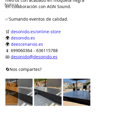
metros con acabado en moqueta negra 
Noticia
en colaboración con AGN Sound.
✅Sumando eventos de calidad.
🛒 
desonido.es/online-store
🌍 
desonido.es
🌍 
deescenarios.es
📱 699060364 - 636115788
📧 
desonido@desonido.es
🔄Nos compartes?