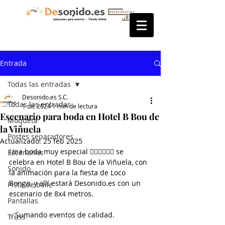
Entrada
Todas las entradas
Desonido.es S.C.
Todas las entradas
1 dic 2024
1 min de lectura
Escenario para boda en Hotel B Bou de
Moqueta
la Viñuela
Postes separadores
Actualizado:
25 feb 2025
Una boda muy especial 🤵🏼‍♂️🤵🏻‍♂️ se 
Escenarios
celebra en Hotel B Bou de la Viñuela, con 
Sonido
la animación para la fiesta de Loco 
Bongo, y allí estará Desonido.es con un 
Pista de baile
escenario de 8x4 metros.
Pantallas
✅Sumando eventos de calidad.
Truss