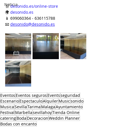
Noticia
🛒 
desonido.es/online-store
🌍 
desonido.es
📱 699060364 - 636115788
📧 
desonido@desonido.es
Eventos
Eventos seguros
Events
seguridad
Escenario
Espectaculo
Alquiler
Music
sonido
Musica
Sevilla
Tarima
Malaga
Ayuntamiento
Festival
Marbella
sevillahoy
Tienda Online
catering
Boda
Decoracion
Weddin Planner
Bodas con encanto