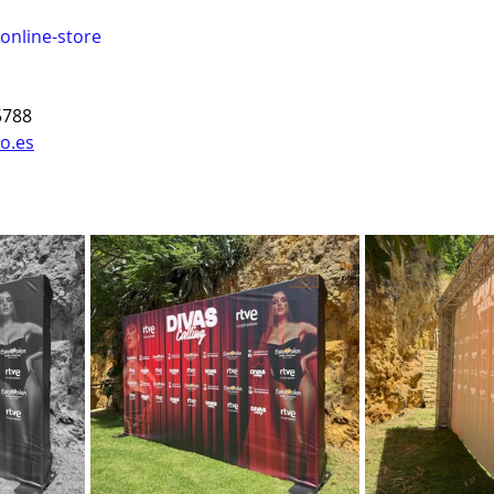
online-store
5788
o.es