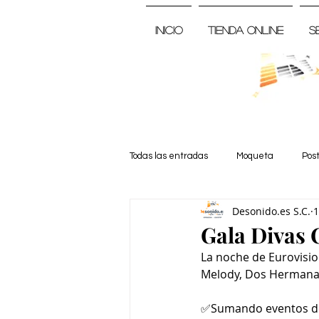
Inicio
Tienda Online
S
Todas las entradas
Moqueta
Pos
Desonido.es S.C.
1
Noticia
Gala Divas 
La noche de Eurovision
Melody, Dos Hermana
✅Sumando eventos de