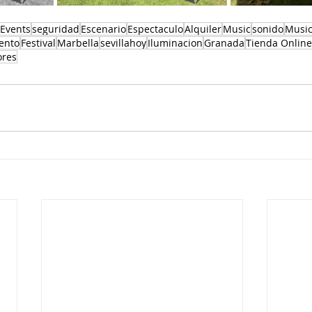
Events
seguridad
Escenario
Espectaculo
Alquiler
Music
sonido
Musi
ento
Festival
Marbella
sevillahoy
Iluminacion
Granada
Tienda Online
ores