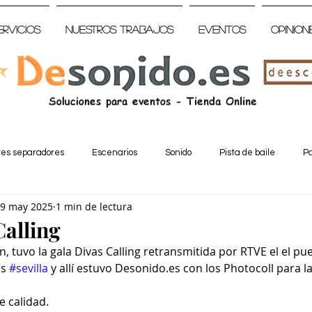
ervicios
Nuestros trabajos
Eventos
Opinion
tes separadores
Escenarios
Sonido
Pista de baile
Pa
9 may 2025
1 min de lectura
Calling
, tuvo la gala Divas Calling retransmitida por RTVE el el pue
s 
#sevilla
 y allí estuvo Desonido.es con los Photocoll para la
 calidad.