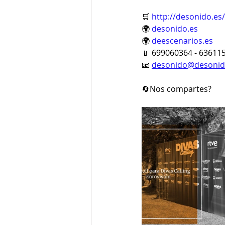
🛒 
http://desonido.es/
🌍 
desonido.es
🌍 
deescenarios.es
📱 699060364 - 63611
📧 
desonido@desonid
🔄Nos compartes?