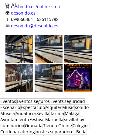
Noticia
🛒 
desonido.es/online-store
🌍 
desonido.es
📱 699060364 - 636115788
📧 
desonido@desonido.es
Eventos
Eventos seguros
Events
seguridad
Escenario
Espectaculo
Alquiler
Music
sonido
Musica
Andalucia
Sevilla
Tarima
Malaga
Ayuntamiento
Festival
Marbella
sevillahoy
Iluminacion
Granada
Tienda Online
Colegios
Cordoba
catering
postes separadores
Boda