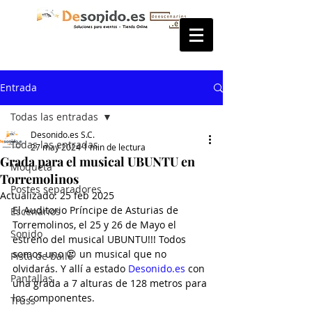
Entrada
Todas las entradas
Desonido.es S.C.
Todas las entradas
27 may 2024
1 min de lectura
Grada para el musical UBUNTU en
Moqueta
Torremolinos
Postes separadores
Actualizado:
25 feb 2025
El Auditorio Príncipe de Asturias de 
Escenarios
Torremolinos, el 25 y 26 de Mayo el 
Sonido
estreno del musical UBUNTU!!! Todos 
somos uno 😍 un musical que no 
Pista de baile
olvidarás. Y allí a estado 
Desonido.es
 con 
Pantallas
una grada a 7 alturas de 128 metros para 
los componentes.
Truss