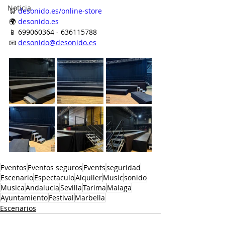
Noticia
🛒 
desonido.es/online-store
🌍 
desonido.es
📱 699060364 - 636115788
📧 
desonido@desonido.es
Eventos
Eventos seguros
Events
seguridad
Escenario
Espectaculo
Alquiler
Music
sonido
Musica
Andalucia
Sevilla
Tarima
Malaga
Ayuntamiento
Festival
Marbella
Escenarios