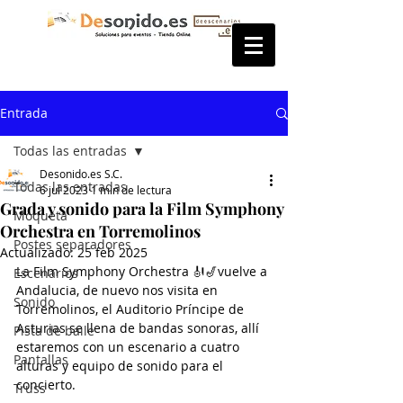
Entrada
Todas las entradas
Desonido.es S.C.
Todas las entradas
6 jul 2023
1 min de lectura
Grada y sonido para la Film Symphony
Moqueta
Orchestra en Torremolinos
Postes separadores
Actualizado:
25 feb 2025
La Film Symphony Orchestra 🎻🎷vuelve a 
Escenarios
Andalucia, de nuevo nos visita en 
Sonido
Torremolinos, el Auditorio Príncipe de 
Asturias se llena de bandas sonoras, allí 
Pista de baile
estaremos con un escenario a cuatro 
Pantallas
alturas y equipo de sonido para el 
concierto.
Truss