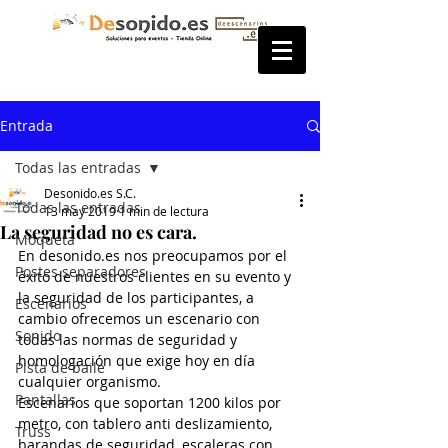
Entrada
Todas las entradas
Desonido.es S.C.
Todas las entradas
13 may 2019
1 min de lectura
La seguridad no es cara.
Moqueta
En desonido.es nos preocupamos por el 
Postes separadores
éxito de nuestros clientes en su evento y 
la seguridad de los participantes, a 
Escenarios
cambio ofrecemos un escenario con 
Sonido
todas las normas de seguridad y 
homologación que exige hoy en día 
Pista de baile
cualquier organismo.
Pantallas
Escenarios que soportan 1200 kilos por 
metro, con tablero anti deslizamiento, 
Truss
barandas de seguridad, escaleras con 