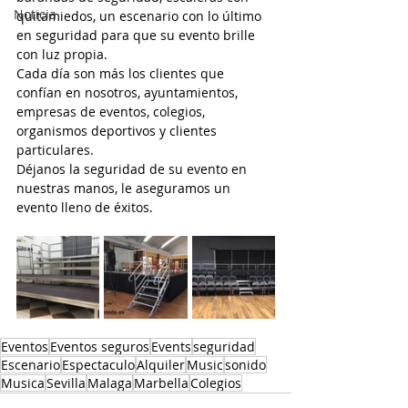
Noticia
quitamiedos, un escenario con lo último 
en seguridad para que su evento brille 
con luz propia.
Cada día son más los clientes que 
confían en nosotros, ayuntamientos, 
empresas de eventos, colegios, 
organismos deportivos y clientes 
particulares.
Déjanos la seguridad de su evento en 
nuestras manos, le aseguramos un 
evento lleno de éxitos.
Eventos
Eventos seguros
Events
seguridad
Escenario
Espectaculo
Alquiler
Music
sonido
Musica
Sevilla
Malaga
Marbella
Colegios