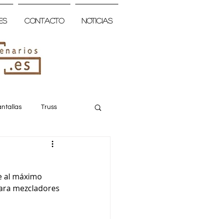
es
Contacto
Noticias
ntallas
Truss
e al máximo 
para mezcladores 