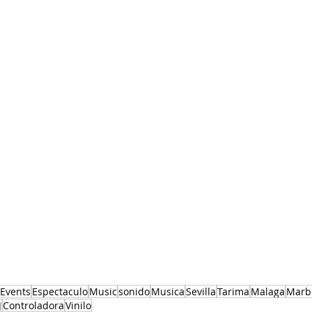
Events
Espectaculo
Music
sonido
Musica
Sevilla
Tarima
Malaga
Marb
J
Controladora
Vinilo