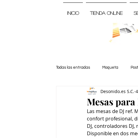
Inicio
Tienda Online
S
Todas las entradas
Moqueta
Pos
Desonido.es S.C.
4
Noticia
Mesas para 
Las mesas de DJ ref. 
confort profesional, 
DJ, controladores DJ, 
Disponible en dos medi