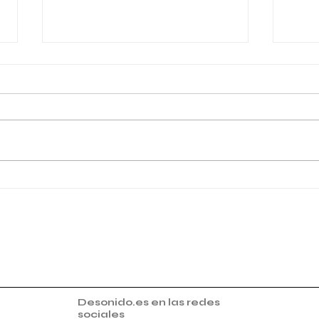
Descubre las mejores mesas
Comp
para DJ en eventos
prof
cali
Desonido.es en las redes
sociales