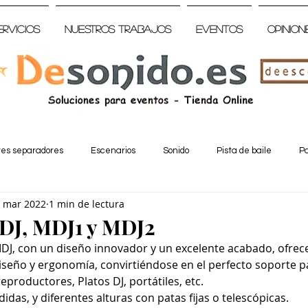
ervicios
Nuestros trabajos
Eventos
Opinion
tes separadores
Escenarios
Sonido
Pista de baile
Pa
 mar 2022
1 min de lectura
DJ, MDJ1 y MDJ2
MDJ, con un diseño innovador y un excelente acabado, ofrec
diseño y ergonomía, convirtiéndose en el perfecto soporte 
reproductores, Platos DJ, portátiles, etc.
das, y diferentes alturas con patas fijas o telescópicas.