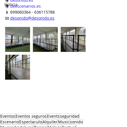
🌍 
desonido.es
Noticia
🌍 
deescenarios.es
📱 699060364 - 636115788
📧 
desonido@desonido.es
Eventos
Eventos seguros
Events
seguridad
Escenario
Espectaculo
Alquiler
Music
sonido