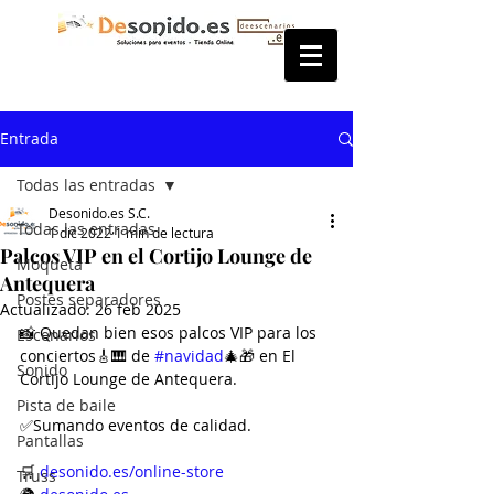
Entrada
Todas las entradas
Desonido.es S.C.
Todas las entradas
1 dic 2022
1 min de lectura
Palcos VIP en el Cortijo Lounge de
Moqueta
Antequera
Postes separadores
Actualizado:
26 feb 2025
📸 Quedan bien esos palcos VIP para los 
Escenarios
conciertos🎸🎹 de 
#navidad
🎄🎁 en El 
Sonido
Cortijo Lounge de Antequera.
Pista de baile
✅Sumando eventos de calidad.
Pantallas
🛒 
desonido.es/online-store
Truss