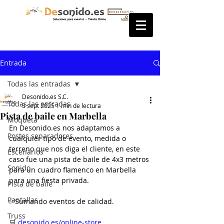
Entrada
Todas las entradas
Desonido.es S.C.
Todas las entradas
3 sept 2025
1 min de lectura
Pista de baile en Marbella
Moqueta
En Desonido.es nos adaptamos a 
Postes separadores
cualquier tipo de evento, medida o 
terreno que nos diga el cliente, en este 
Escenarios
caso fue una pista de baile de 4x3 metros 
Sonido
para un cuadro flamenco en Marbella 
para una fiesta privada.
Pista de baile
Pantallas
✅Sumando eventos de calidad.
Truss
🛒 
desonido.es/online-store