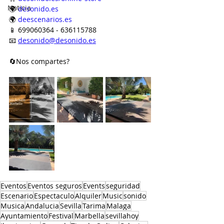
Noticia
🌍 
desonido.es
🌍 
deescenarios.es
📱 699060364 - 636115788
📧 
desonido@desonido.es
🔄Nos compartes?
Eventos
Eventos seguros
Events
seguridad
Escenario
Espectaculo
Alquiler
Music
sonido
Musica
Andalucia
Sevilla
Tarima
Malaga
Ayuntamiento
Festival
Marbella
sevillahoy