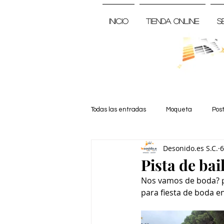
Inicio
Tienda Online
S
Todas las entradas
Moqueta
Pos
Desonido.es S.C.
6
Noticia
Pista de bai
Nos vamos de boda? p
para fiesta de boda en