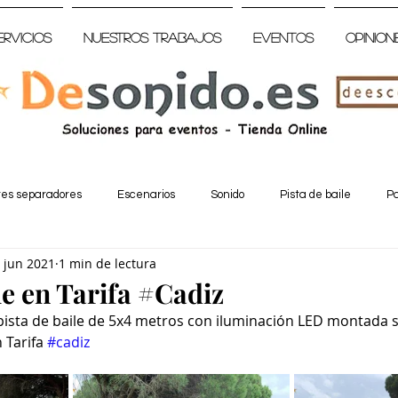
ervicios
Nuestros trabajos
Eventos
Opinion
tes separadores
Escenarios
Sonido
Pista de baile
Pa
 jun 2021
1 min de lectura
le en Tarifa #Cadiz
ista de baile de 5x4 metros con iluminación LED montada s
 Tarifa 
#cadiz