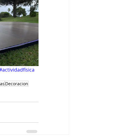
ctividadfísica 
tas
Decoracion