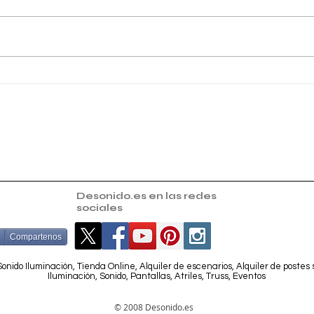
Zahara de los Atunes celebra
I Ed
la 3ª edición del festival
bail
DANZAHRA con Desonido.es
Sant
Desonido.es en las redes
sociales
Compartenos
onido Iluminación, Tienda Online, Alquiler de escenarios, Alquiler de postes
Iluminación, Sonido, Pantallas, Atriles, Truss, Eventos
© 2008 Desonido.es