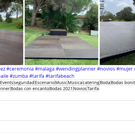
z #ceremonia #malaga #wendingplanner #novios #mujer #a
aile #zumba #tarifa #tarifabeach
Events
seguridad
Escenario
Music
Musica
catering
Boda
Bodas boni
anner
Bodas con encanto
Bodas 2021
Novios
Tarifa