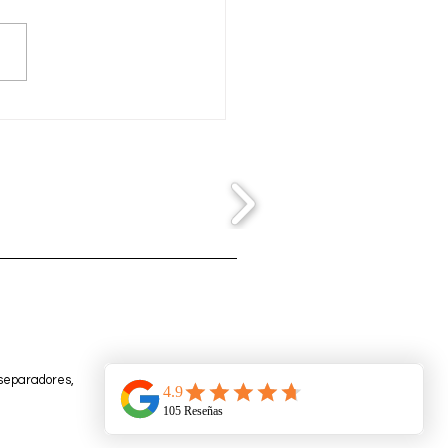
ición de encuentro de
es de salón dé
iponce
 separadores,