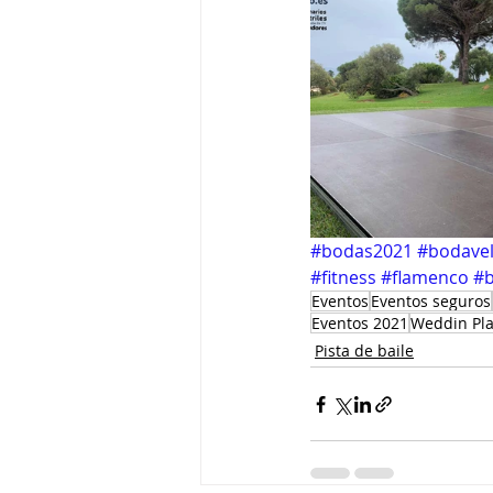
#bodas2021 #bodavele
#fitness #flamenco #b
Eventos
Eventos seguros
Eventos 2021
Weddin Pl
Pista de baile