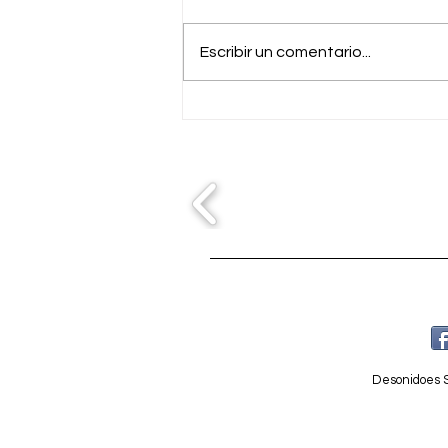
Escribir un comentario...
Boda Espectacular en Finca
Cortesin: Un Evento
Inolvidable
Desonidoes S