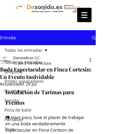
Entrada
Todas las entradas
Desonido.es S.C.
Todas las entradas
12 jun
2 min de lectura
Boda Espectacular en Finca Cortesin:
Moqueta
Un Evento Inolvidable
Postes separadores
Actualizado:
29 jul
Escenarios
Instalación de Tarimas para 
Sonido
Eventos
Pista de baile
📷 Hace poco, tuve el placer de trabajar 
Pantallas
en una boda verdaderamente 
Truss
espectacular en Finca Cortesin de 