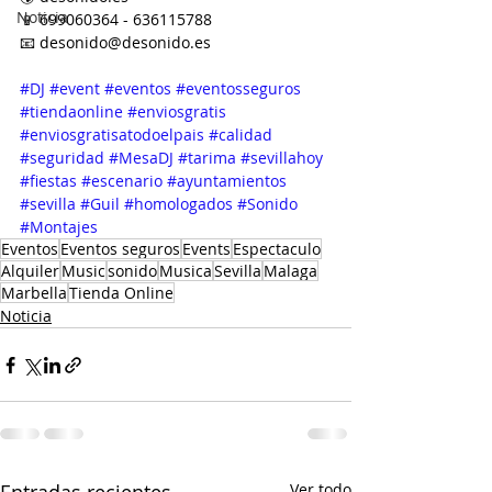
Noticia
📱 699060364 - 636115788
📧 desonido@desonido.es
#DJ
#event
#eventos
#eventosseguros
#tiendaonline
#enviosgratis
#enviosgratisatodoelpais
#calidad
#seguridad
#MesaDJ
#tarima
#sevillahoy
#fiestas
#escenario
#ayuntamientos
#sevilla
#Guil
#homologados
#Sonido
#Montajes
Eventos
Eventos seguros
Events
Espectaculo
Alquiler
Music
sonido
Musica
Sevilla
Malaga
Marbella
Tienda Online
Noticia
Ver todo