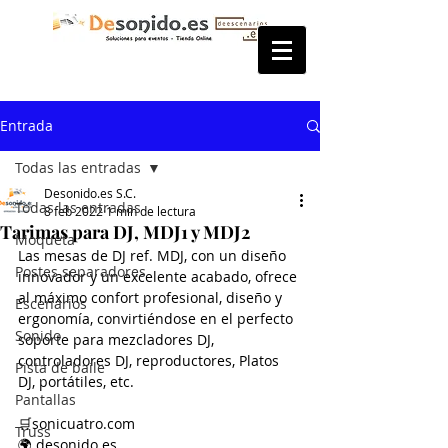
Entrada
Todas las entradas
Desonido.es S.C.
Todas las entradas
8 feb 2022
1 min de lectura
Tarimas para DJ, MDJ1 y MDJ2
Moqueta
Las mesas de DJ ref. MDJ, con un diseño 
Postes separadores
innovador y un excelente acabado, ofrece 
al máximo confort profesional, diseño y 
Escenarios
ergonomía, convirtiéndose en el perfecto 
Sonido
soporte para mezcladores DJ, 
controladores DJ, reproductores, Platos 
Pista de baile
DJ, portátiles, etc.
Pantallas
🛒sonicuatro.com
Truss
🌍 desonido.es