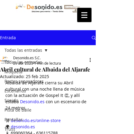
Entrada
Todas las entradas
Desonido.es S.C.
Todas las entradas
29 abr 2023
1 min de lectura
Abril cultural de Albaida del Aljarafe
Moqueta
Actualizado:
25 feb 2025
Postes separadores
Albaida de Aljarafe cierra su Abril 
cultural con una noche llena de música 
Escenarios
con la actuación de Gospel It 👏, y allí 
Sonido
estaba 
Desonido.es
 con un escenario de 
24 metros.
Pista de baile
Pantallas
🛒 
desonido.es/online-store
🌍 
desonido.es
Truss
📱 699060364 - 636115788