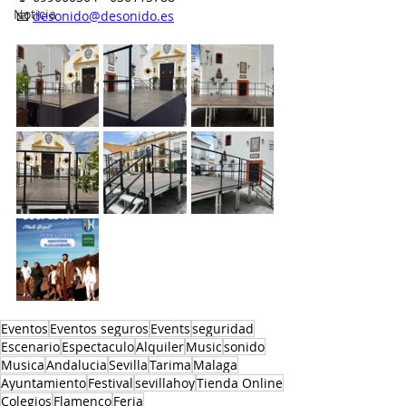
Noticia
📧 
desonido@desonido.es
Eventos
Eventos seguros
Events
seguridad
Escenario
Espectaculo
Alquiler
Music
sonido
Musica
Andalucia
Sevilla
Tarima
Malaga
Ayuntamiento
Festival
sevillahoy
Tienda Online
Colegios
Flamenco
Feria